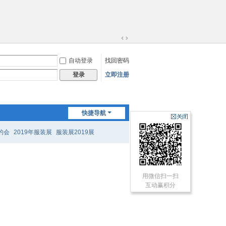
切
换
自动登录
找回密码
到
宽
立即注册
登录
版
快捷导航
的会
2019年服装展
服装展2019展
用微信扫一扫
互动赢积分