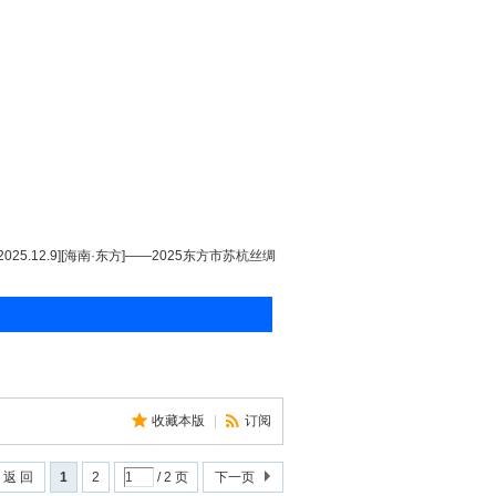
[2025.12.9][海南·东方]——2025东方市苏杭丝绸
收藏本版
|
订阅
返 回
1
2
/ 2 页
下一页