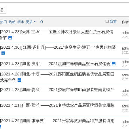
信息
新窗
热门
热帖
精华
更多
作者
[2021.4.28][天津·宝坻]——宝坻区神农谷景区大型百货玉石展销
adm
2021
美食节
[2021.4.30][ 江西·遂川县]——2021“惠享生活·迎五一”惠民购物暨
adm
2021
adm
[2021.4.28][湖北·洪湖]——2021洪湖市春季商品暨玉石展销会
2021
[2021.4.26][湖北·十堰]——2021郧阳区丝绸服装名优食品展暨国
adm
2021
戏嘉年华
[2021.4.28][湖南·娄底]——2021娄底市春季时尚服装暨南北特产
adm
2021
[2021.4.21][广西·荔浦]——2021名特优农产品展暨啤酒美食服装
adm
2021
[2021.4.29][湖南·张家界]——2021张家界旅游商品特产服装博览
adm
2021