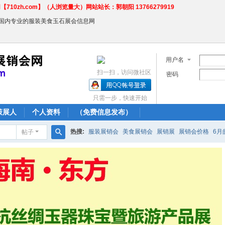
710zh.com】（人浏览量大）网站站长：郭朝阳 13766279919
←国内专业的服装美食玉石展会信息网
用户名
扫一扫，访问微社区
密码
只需一步，快速开始
策展人
个人资料
（免费信息发布）
热搜:
服装展销会
美食展销会
展销展
展销会价格
6月
帖子
搜
农产品商场
索