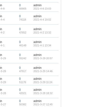
in
0
admin
-4-8
66905
2021-4-8 23:03
in
0
admin
-4-4
74118
2021-4-4 19:02
in
0
admin
-4-2
47652
2021-4-2 13:32
in
0
admin
-4-1
46148
2021-4-1 13:34
in
0
admin
-3-29
55242
2021-3-29 20:57
in
0
admin
-3-29
47917
2021-3-29 14:46
in
0
admin
-3-29
51176
2021-3-29 11:24
in
0
admin
-3-28
42021
2021-3-28 18:32
in
0
admin
-3-27
50382
2021-3-27 12:45