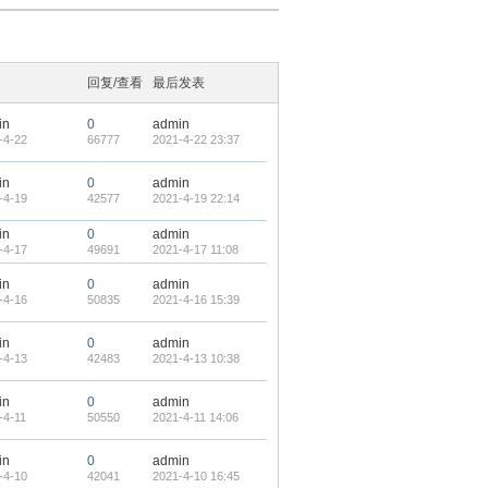
回复/查看
最后发表
in
0
admin
-4-22
66777
2021-4-22 23:37
in
0
admin
-4-19
42577
2021-4-19 22:14
in
0
admin
-4-17
49691
2021-4-17 11:08
in
0
admin
-4-16
50835
2021-4-16 15:39
in
0
admin
-4-13
42483
2021-4-13 10:38
in
0
admin
-4-11
50550
2021-4-11 14:06
in
0
admin
-4-10
42041
2021-4-10 16:45