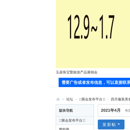
玉器珠宝暨旅游产品展销会
需要广告或者发布信息，可以直接联系站长(郭
»
论坛
›
∷展会发布平台∷
›
四月服装美
71
2021年4月
版块导航
今
0
∷展会发布平台∷
服
发新帖
赞助商