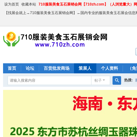
设为首页
收藏本站
710服装美食玉石展销会网【710zh.com】（人浏览量大）网站
【找展会就上→710服装美食玉石展销会网】←国内专业的服装美食玉石展会信息
首页
论坛
百货批发商场
策展人
个人资料
（免
热搜:
帖子
搜
农产品
索