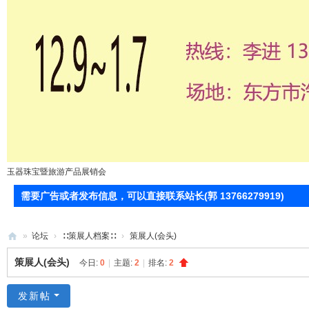
玉器珠宝暨旅游产品展销会
需要广告或者发布信息，可以直接联系站长(郭 13766279919)
»
论坛
›
∷策展人档案∷
›
策展人(会头)
71
策展人(会头)
今日:
0
|
主题:
2
|
排名:
2
0
服
发新帖