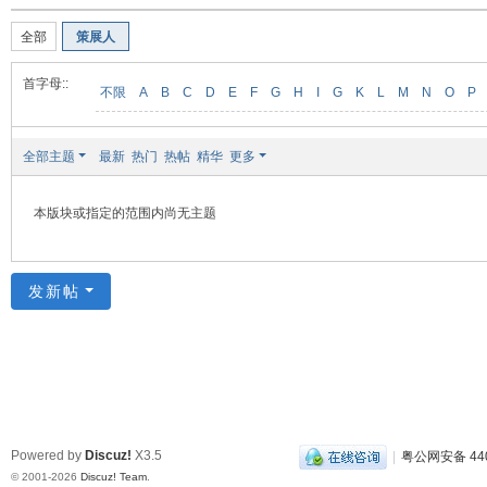
装
全部
策展人
美
食
首字母::
不限
A
B
C
D
E
F
G
H
I
G
K
L
M
N
O
P
玉
石
全部主题
最新
热门
热帖
精华
更多
展
销
本版块或指定的范围内尚无主题
会
网
发新帖
Powered by
Discuz!
X3.5
|
粤公网安备 440
© 2001-2026
Discuz! Team
.