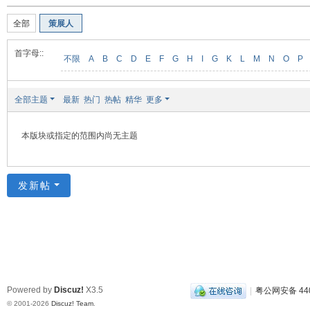
装
全部
策展人
美
食
首字母::
不限
A
B
C
D
E
F
G
H
I
G
K
L
M
N
O
P
玉
石
全部主题
最新
热门
热帖
精华
更多
展
销
本版块或指定的范围内尚无主题
会
网
发新帖
Powered by
Discuz!
X3.5
|
粤公网安备 440
© 2001-2026
Discuz! Team
.