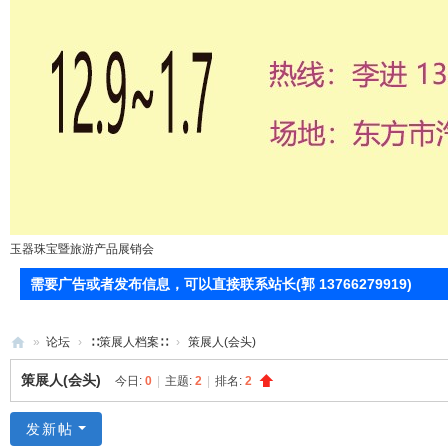
玉器珠宝暨旅游产品展销会
需要广告或者发布信息，可以直接联系站长(郭 13766279919)
»
论坛
›
∷策展人档案∷
›
策展人(会头)
71
策展人(会头)
今日:
0
|
主题:
2
|
排名:
2
0
服
发新帖