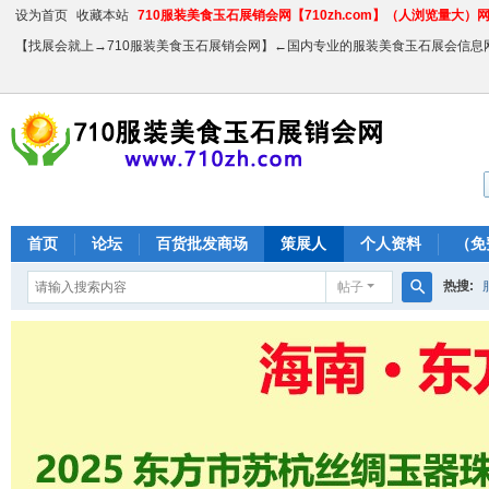
设为首页
收藏本站
710服装美食玉石展销会网【710zh.com】（人浏览量大）网站
【找展会就上→710服装美食玉石展销会网】←国内专业的服装美食玉石展会信息
首页
论坛
百货批发商场
策展人
个人资料
（免
热搜:
帖子
搜
农产品
索