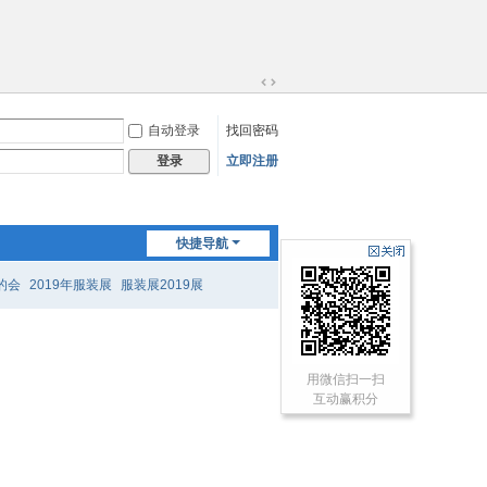
切
换
自动登录
找回密码
到
宽
立即注册
登录
版
快捷导航
的会
2019年服装展
服装展2019展
用微信扫一扫
互动赢积分