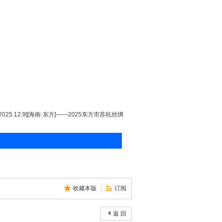
[2025.12.9][海南·东方]——2025东方市苏杭丝绸
收藏本版
|
订阅
返 回