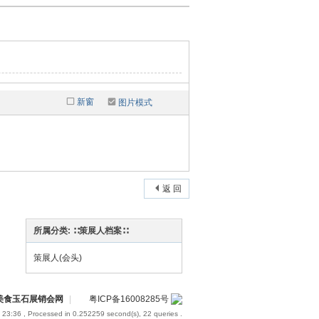
新窗
图片模式
返 回
所属分类: ∷策展人档案∷
策展人(会头)
装美食玉石展销会网
|
粤ICP备16008285号
 23:36
, Processed in 0.252259 second(s), 22 queries .