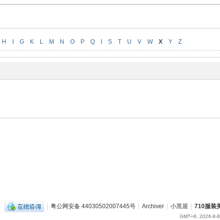
H
I
G
K
L
M
N
O
P
Q
I
S
T
U
V
W
X
Y
Z
|
粤公网安备 44030502007445号
|
Archiver
|
小黑屋
|
710服
GMT+8, 2026-8-8