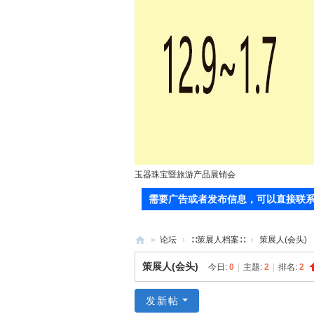
玉器珠宝暨旅游产品展销会
需要广告或者发布信息，可以直接联系站长(郭
»
论坛
›
∷策展人档案∷
›
策展人(会头)
71
策展人(会头)
今日:
0
|
主题:
2
|
排名:
2
0
服
发新帖