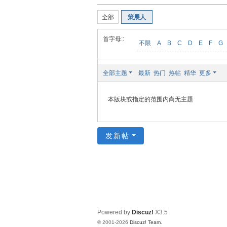
装
全部
策展人
美
食
首字母::
不限
A
B
C
D
E
F
G
玉
石
全部主题
最新
热门
热帖
精华
更多
展
销
本版块或指定的范围内尚无主题
会
网
发新帖
Powered by
Discuz!
X3.5
© 2001-2026
Discuz! Team
.