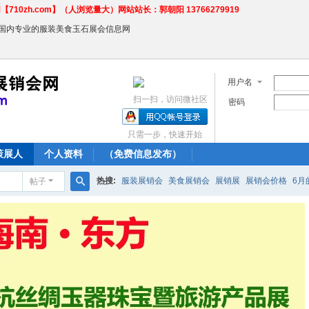
710zh.com】（人浏览量大）网站站长：郭朝阳 13766279919
←国内专业的服装美食玉石展会信息网
用户名
扫一扫，访问微社区
密码
只需一步，快速开始
策展人
个人资料
（免费信息发布）
热搜:
服装展销会
美食展销会
展销展
展销会价格
6月
帖子
搜
农产品商场
索