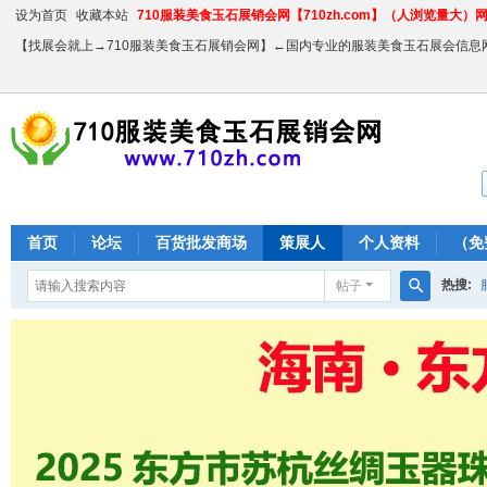
设为首页
收藏本站
710服装美食玉石展销会网【710zh.com】（人浏览量大）网站
【找展会就上→710服装美食玉石展销会网】←国内专业的服装美食玉石展会信息
首页
论坛
百货批发商场
策展人
个人资料
（免
热搜:
帖子
搜
农产品
索