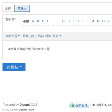
装
全部
策展人
美
食
首字母::
不限
A
B
C
D
E
F
G
H
I
G
K
L
M
N
O
P
玉
石
全部主题
最新
热门
热帖
精华
更多
展
销
本版块或指定的范围内尚无主题
会
网
发新帖
Powered by
Discuz!
X3.5
|
粤公网安备 440
© 2001-2026
Discuz! Team
.