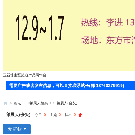
玉器珠宝暨旅游产品展销会
需要广告或者发布信息，可以直接联系站长(郭 13766279919)
»
论坛
›
∷策展人档案∷
›
策展人(会头)
71
策展人(会头)
今日:
0
|
主题:
2
|
排名:
2
0
服
发新帖