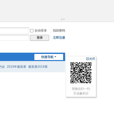
切
换
自动登录
找回密码
到
宽
立即注册
登录
版
快捷导航
的会
2019年服装展
服装展2019展
用微信扫一扫
互动赢积分