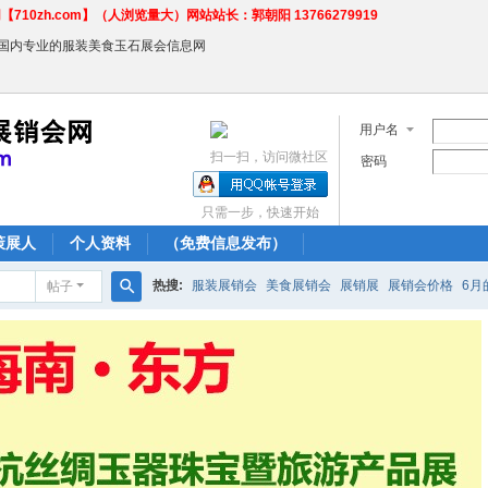
710zh.com】（人浏览量大）网站站长：郭朝阳 13766279919
←国内专业的服装美食玉石展会信息网
用户名
扫一扫，访问微社区
密码
只需一步，快速开始
策展人
个人资料
（免费信息发布）
热搜:
服装展销会
美食展销会
展销展
展销会价格
6月
帖子
搜
农产品商场
索