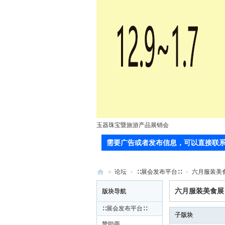
玉器珠宝暨旅游产品展销会
需要广告或者发布信息，可以直接联系站长(郭
»
论坛
›
∷展会发布平台∷
›
六月服装美
71
六月服装美食展
版块导航
0
∷展会发布平台∷
服
子版块
赞助商