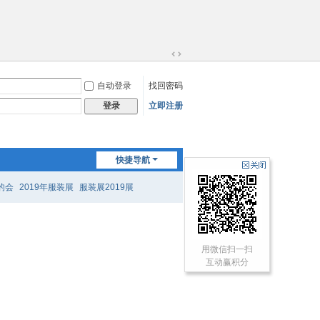
切
换
自动登录
找回密码
到
宽
立即注册
登录
版
快捷导航
的会
2019年服装展
服装展2019展
用微信扫一扫
互动赢积分