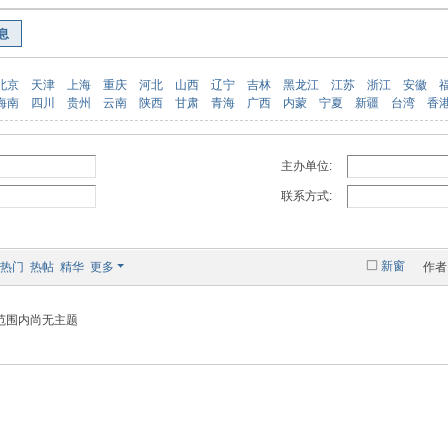
息
北京
天津
上海
重庆
河北
山西
辽宁
吉林
黑龙江
江苏
浙江
安徽
海南
四川
贵州
云南
陕西
甘肃
青海
广西
内蒙
宁夏
新疆
台湾
香
主办单位:
联系方式:
新窗
热门
热帖
精华
更多
作者
范围内尚无主题