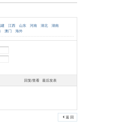
福建
江西
山东
河南
湖北
湖南
港
澳门
海外
回复/查看
最后发表
返 回