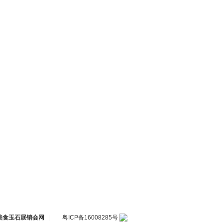
装美食玉石展销会网
|
粤ICP备16008285号