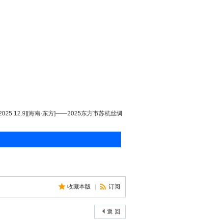
[2025.12.9][海南·东方]——2025东方市苏杭丝绸
收藏本版
|
订阅
返 回