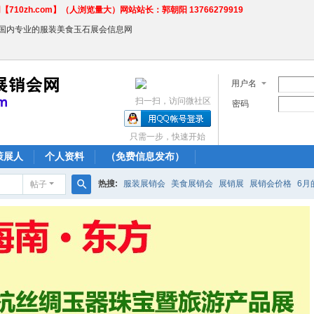
710zh.com】（人浏览量大）网站站长：郭朝阳 13766279919
←国内专业的服装美食玉石展会信息网
用户名
扫一扫，访问微社区
密码
只需一步，快速开始
策展人
个人资料
（免费信息发布）
热搜:
服装展销会
美食展销会
展销展
展销会价格
6月
帖子
搜
农产品商场
索