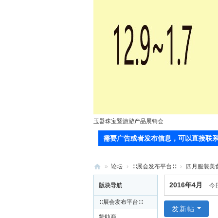
玉器珠宝暨旅游产品展销会
需要广告或者发布信息，可以直接联系站长(郭
»
论坛
›
∷展会发布平台∷
›
四月服装美
71
2016年4月
版块导航
今
0
∷展会发布平台∷
服
发新帖
赞助商