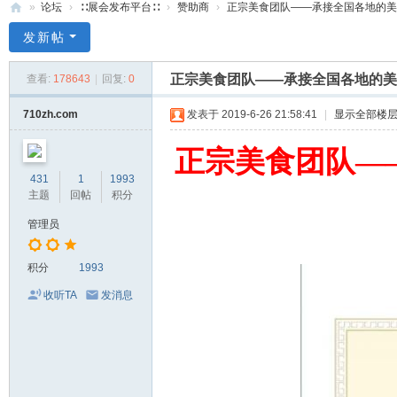
»
论坛
›
∷展会发布平台∷
›
赞助商
›
正宗美食团队——承接全国各地的美食
71
发新帖
0
正宗美食团队——承接全国各地的美
查看:
178643
|
回复:
0
服
装
710zh.com
发表于 2019-6-26 21:58:41
|
显示全部楼
美
正宗美食团队—
食
431
1
1993
玉
主题
回帖
积分
石
管理员
展
销
积分
1993
会
收听TA
发消息
网