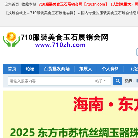
设为首页
收藏本站
710服装美食玉石展销会网【710zh.com】（人浏览量大）网站
【找展会就上→710服装美食玉石展销会网】←国内专业的服装美食玉石展会信息
首页
论坛
百货批发商场
策展人
个人资料
（免
热搜:
帖子
搜
农产品
索