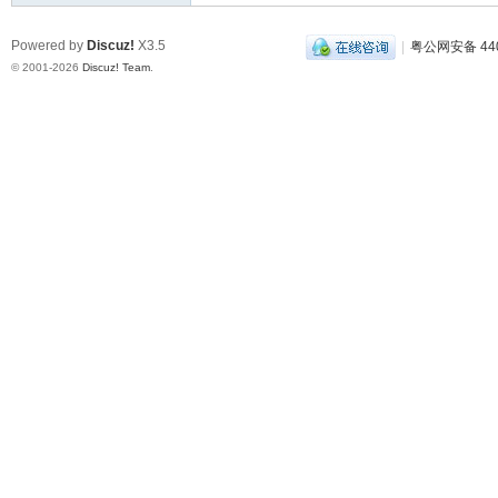
Powered by
Discuz!
X3.5
|
粤公网安备 440
© 2001-2026
Discuz! Team
.