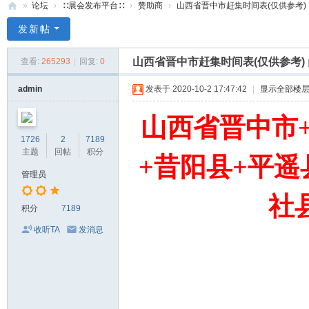
»
论坛
›
∷展会发布平台∷
›
赞助商
›
山西省晋中市赶集时间表(仅供参考)
71
发新帖
0
山西省晋中市赶集时间表(仅供参考)
查看:
265293
|
回复:
0
服
装
admin
发表于 2020-10-2 17:47:42
|
显示全部楼
美
山西省晋中市
食
1726
2
7189
玉
主题
回帖
积分
+昔阳县+平遥
石
管理员
展
社
销
积分
7189
会
收听TA
发消息
网