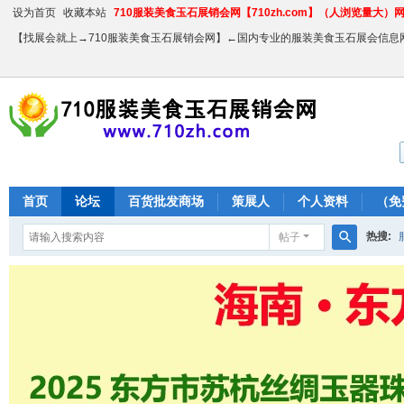
设为首页
收藏本站
710服装美食玉石展销会网【710zh.com】（人浏览量大）网站
【找展会就上→710服装美食玉石展销会网】←国内专业的服装美食玉石展会信息
首页
论坛
百货批发商场
策展人
个人资料
（免
热搜:
帖子
搜
农产品
索