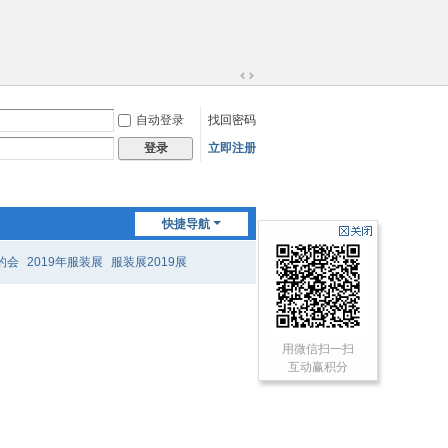
切
换
自动登录
找回密码
到
宽
立即注册
登录
版
快捷导航
的会
2019年服装展
服装展2019展
用微信扫一扫
互动赢积分