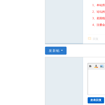
1、本站
2、论坛
3、若因
4、注册
回复
发新帖
发表回复