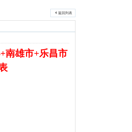
返回列表
+南雄市+乐昌市
表