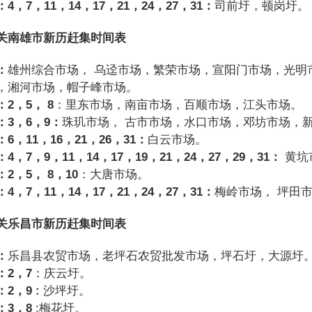
：4
，7
，11
，14
，17
，21
，24
，27
，31
：
司前圩，顿岗圩。
关南雄市新历赶集时间表
：
雄州综合市场， 乌迳市场，繁荣市场，宣阳门市场，光明
，湘河市场，帽子峰市场。
：2
，5
，
8
：里东市场，南亩市场，百顺市场，江头市场。
：3
，6
，9
：
珠玑市场， 古市市场，水口市场，邓坊市场，
：6
，11
，16
，21
，26
，31
：
白云市场。
：4
，7
，9
，11
，14
，17
，19
，21
，24
，27
，29
，31
：
黄坑
：2
，5
，
8，10
：大唐市场。
：4
，7
，11
，14
，17
，21
，24
，27
，31
：
梅岭市场， 坪田
关乐昌市新历赶集时间表
：
乐昌县农贸市场，老坪石农贸批发市场，坪石圩，大源圩
：
2
，7
：庆云圩。
：2
，9 :
沙坪圩。
：3
，8
:梅花圩。