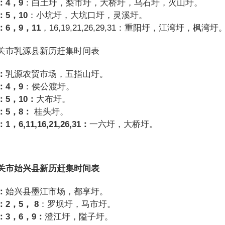
：4
，9
：白土圩，梨市圩，大桥圩，乌石圩，火山圩。
：
5
，10
：小坑圩，大坑口圩，灵溪圩。
：6
，9
，11
，16,19,21,26,29,31：重阳圩，江湾圩，枫湾圩
关市乳源县新历赶集时间表
：
乳源农贸市场，五指山圩。
：4
，9
：侯公渡圩。
：5
，10
：
大布圩。
：5
，8
：
桂头圩。
：1
，6,11,16,21,26,31：
一六圩，大桥圩。
关市
始兴县新历赶集时间表
：
始兴县墨江市场，都享圩。
：2
，5
，
8
：罗坝圩，马市圩。
：3
，6
，9
：
澄江圩，隘子圩。