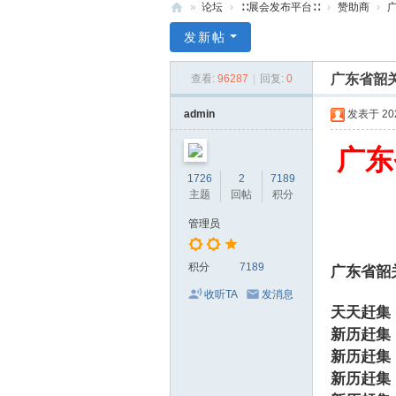
»
论坛
›
∷展会发布平台∷
›
赞助商
›
71
发新帖
0
广东省韶关
查看:
96287
|
回复:
0
服
装
admin
发表于 2020
美
广东
食
1726
2
7189
玉
主题
回帖
积分
石
管理员
展
销
积分
7189
广东省韶
会
收听TA
发消息
天天赶集
网
新历赶集
新历赶集
新历赶集