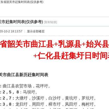
广东省韶关市赶集时间表(仅供参考)
市赶集时间表(仅供参考)
[复制链接]
-10-2 18:13:57
|
显示全部楼层
省韶关市曲江县+乳源县+始兴县
+仁化县赶集圩日时间
关市曲江县新历赶集时间表
：
曲江县农贸市场，花坪圩。
：2
，5
，
8
：马坝圩。
：2
，7
：
大塘圩，沙溪圩，白沙圩，黄坑圩，罗坑圩。
：3
，8
：龙归圩，周田圩，樟市圩，凤田圩，梅村圩。