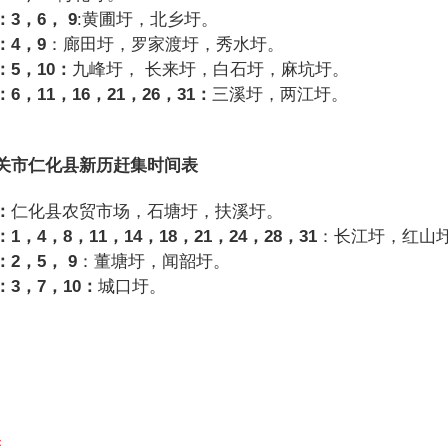
：3
，6
，
9
:黄圃圩，北乡圩。
：4
，9
：廊田圩，罗家渡圩，秀水圩。
：5
，10
：
九峰圩， 长来圩，白石圩，麻坑圩。
：6
，11
，16
，21
，26
，31
：
三溪圩，两江圩。
关市仁化县新历赶集时间表
：
仁化县农贸市场，石塘圩，扶溪圩。
：1
，4
，8
，11
，14
，18
，21
，24
，28
，31
：长江圩，红山
：2
，5
，
9
：董塘圩，闻韶圩。
：3
，7
，10
：
城口圩。
：