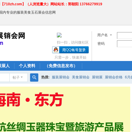
710zh.com】（人浏览量大）网站站长：郭朝阳 13766279919
←国内专业的服装美食玉石展会信息网
用户名
扫一扫，访问微社区
密码
只需一步，快速开始
策展人
个人资料
（免费信息发布）
热搜:
服装展销会
美食展销会
展销展
展销会价格
6月
帖子
搜
农产品商场
索