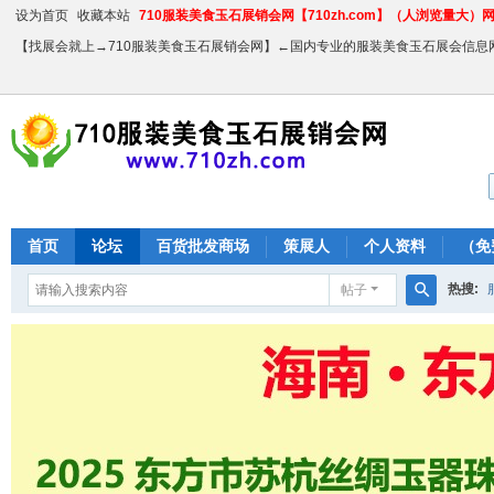
设为首页
收藏本站
710服装美食玉石展销会网【710zh.com】（人浏览量大）网站
【找展会就上→710服装美食玉石展销会网】←国内专业的服装美食玉石展会信息
首页
论坛
百货批发商场
策展人
个人资料
（免
热搜:
帖子
搜
农产品
索