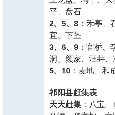
平、盘石
2、5、8
：禾亭、
宜、下坠
3、6、9
：官桥、
洞、颜家、汪井、
5、10
：麦地、和
祁阳县赶集表
天天赶集
：八宝、