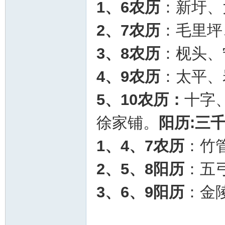
1、6农历
：新圩、
2、7农历
：毛里坪
3、8农历
：枧头、
4、9农历
：太平、
5、10农历：
十字
徐家铺。
阳历:三
1、4、7农历
：竹
2、5、8阳历
：五
3、6、9阳历
：金