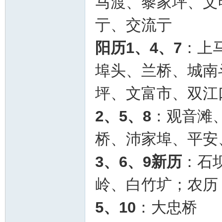
马渡、黎家坪、文
亍、交流亍
阳历1、4、7
：上
埠头、兰桥、城南
坪、文富市、双江
2、5、8
：观音滩
桥、沛家埠、平安
3、6、9新历
：石
岭、白竹圹；农历
5、10
：大忠桥