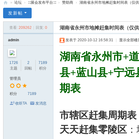
»
论坛
›
∷展会发布平台∷
›
赞助商
›
湖南省永州市地摊赶集时间表（仅供参考
71
发新帖
0
湖南省永州市地摊赶集时间表（仅供
查看:
209262
|
回复:
0
服
装
admin
发表于 2020-10-12 16:58:31
|
显示全部楼
美
湖南省永州市+道县
食
1726
2
7189
玉
主题
回帖
积分
县+蓝山县+宁远
石
管理员
展
期表
销
积分
7189
会
收听TA
发消息
网
市辖区赶集周期表
天天赶集零陵区
：