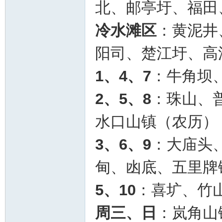
北、邮亭圩、福田
冷水滩区
：黄泥井
阳司、楚江圩、高
1、4、7
：牛角坝
2、5、8
：珠山、
水口山镇（农历）
3、6、9
：大庙头
甸、凼底、五里牌
5、10
：喜圹、竹
周三、日
：岚角山