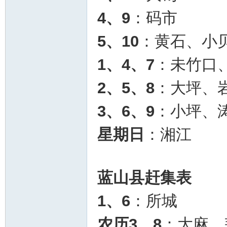
4、9
：码市
5、10
：黄石、小
1、4、7
：未竹口
2、5、8
：大坪、
3、6、9
：小坪、
星期日
：湘江
蓝山县赶集表
1、6
：所城
农历3、8
：大麻、