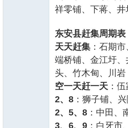
祥零铺、下蒋、井
东安县赶集周期表
天天赶集
：石期市
端桥铺、金江圩、
头、竹木甸、川岩
空一天赶一天
：伍
2、8
：狮子铺、兴
2、5、8
：中田、
3、6、9
：白牙市