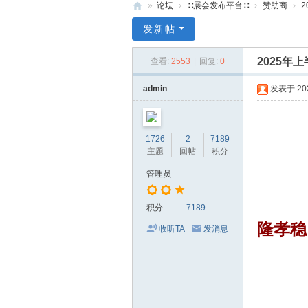
»
论坛
›
∷展会发布平台∷
›
赞助商
›
2
71
发新帖
0
2025
查看:
2553
|
回复:
0
服
装
admin
发表于 2025
美
食
1726
2
7189
玉
主题
回帖
积分
石
管理员
展
销
积分
7189
会
隆孝稳
收听TA
发消息
网