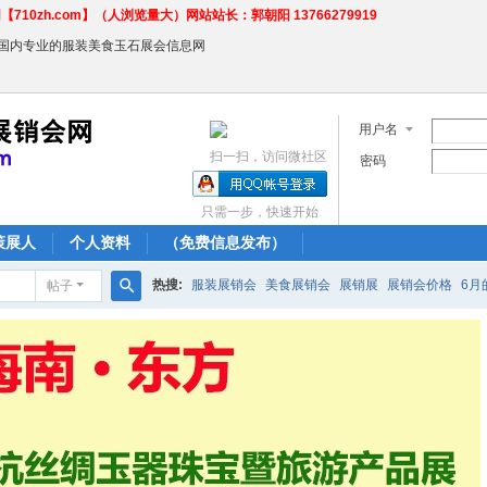
710zh.com】（人浏览量大）网站站长：郭朝阳 13766279919
←国内专业的服装美食玉石展会信息网
用户名
扫一扫，访问微社区
密码
只需一步，快速开始
策展人
个人资料
（免费信息发布）
热搜:
服装展销会
美食展销会
展销展
展销会价格
6月
帖子
搜
农产品商场
索