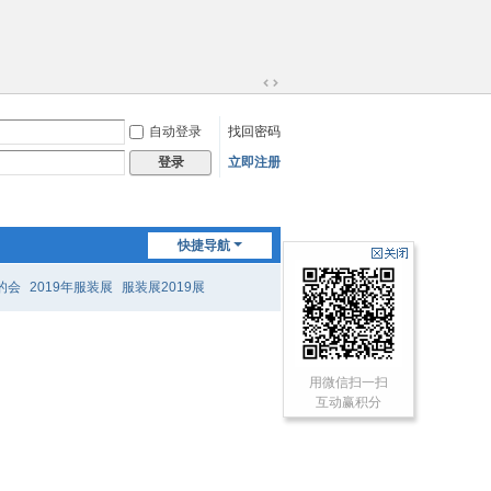
切
换
自动登录
找回密码
到
宽
立即注册
登录
版
快捷导航
的会
2019年服装展
服装展2019展
用微信扫一扫
互动赢积分