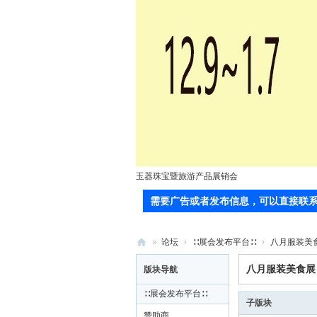
玉器珠宝暨旅游产品展销会
需要广告或者发布信息，可以直接联系站长(郭
»
论坛
›
∷展会发布平台∷
›
八月服装美
71
八月服装美食展
版块导航
0
∷展会发布平台∷
服
子版块
赞助商