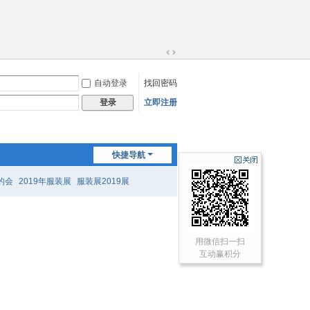
切
换
自动登录
找回密码
到
宽
立即注册
登录
版
快捷导航
的会
2019年服装展
服装展2019展
用微信扫一扫
互动赢积分