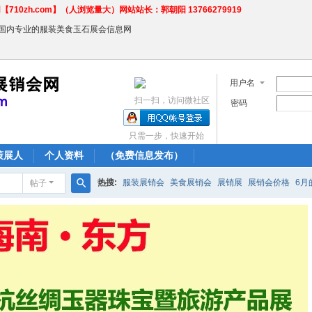
710zh.com】（人浏览量大）网站站长：郭朝阳 13766279919
←国内专业的服装美食玉石展会信息网
用户名
扫一扫，访问微社区
密码
只需一步，快速开始
策展人
个人资料
（免费信息发布）
热搜:
服装展销会
美食展销会
展销展
展销会价格
6月
帖子
搜
农产品商场
索